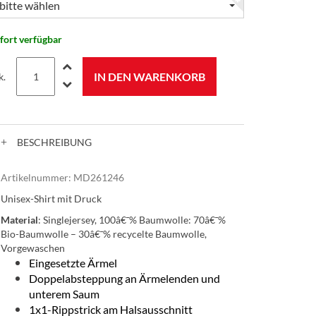
bitte wählen
fort verfügbar
IN DEN WARENKORB
k.
BESCHREIBUNG
Artikelnummer:
MD261246
Unisex-Shirt mit Druck
Material
:
Singlejersey, 100â€¯% Baumwolle: 70â€¯%
Bio-Baumwolle – 30â€¯% recycelte Baumwolle,
Vorgewaschen
Eingesetzte Ärmel
Doppelabsteppung an Ärmelenden und
unterem Saum
1x1-Rippstrick am Halsausschnitt