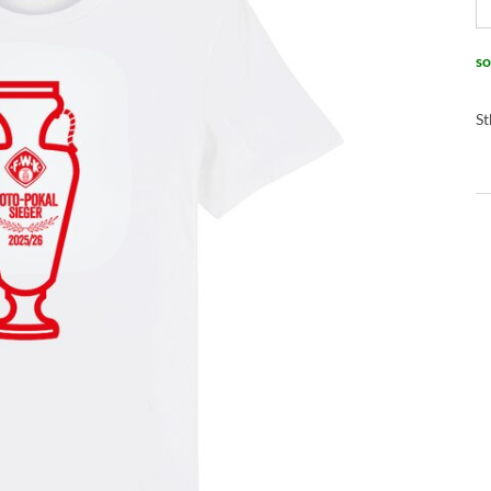
so
St