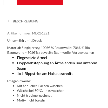
BESCHREIBUNG
Artikelnummer:
MD261221
Unisex-Shirt mit Druck
Material
:
Singlejersey, 100â€¯% Baumwolle: 70â€¯% Bio-
Baumwolle – 30â€¯% recycelte Baumwolle, Vorgewaschen
Eingesetzte Ärmel
Doppelabsteppung an Ärmelenden und unterem
Saum
1x1-Rippstrick am Halsausschnitt
Pflegehinweise
:
Mit ähnlichen Farben waschen
Wäsche bei 30°C, links waschen
Nicht trocknergeeignet
Motiv nicht bügeln