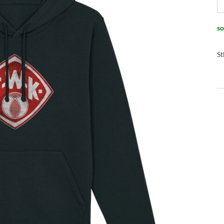
so
St