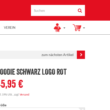
VEREIN
zum nächsten Artikel
OODIE SCHWARZ LOGO ROT
45,95 €
l. 19% USt. , zzgl.
Versand
röße