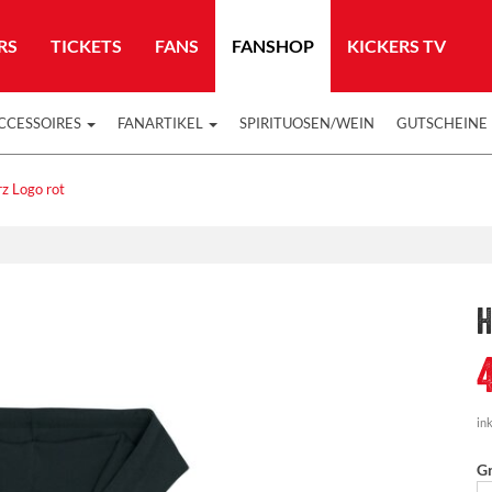
RS
TICKETS
FANS
FANSHOP
KICKERS TV
CCESSOIRES
FANARTIKEL
SPIRITUOSEN/WEIN
GUTSCHEINE
z Logo rot
H
ink
G