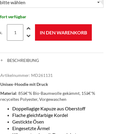
bitte wählen
fort verfügbar
IN DEN WARENKORB
k.
BESCHREIBUNG
Artikelnummer:
MD261131
Unisex-Hoodie mit Druck
Material
: 85â€¯% Bio-Baumwolle gekämmt, 15â€¯%
recyceltes Polyester, Vorgewaschen
Doppellagige Kapuze aus Oberstoff
Flache gleichfarbige Kordel
Gestickte Ösen
Eingesetzte Ärmel