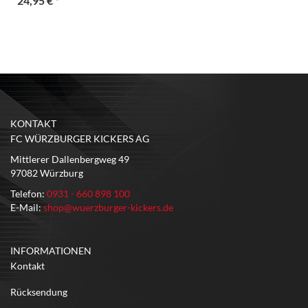
24,95 €
*
KONTAKT
FC WÜRZBURGER KICKERS AG
Mittlerer Dallenbergweg 49
97082 Würzburg
Telefon:
0931 - 660 898 100
E-Mail:
shop@wuerzburger-kickers.de
INFORMATIONEN
Kontakt
Rücksendung