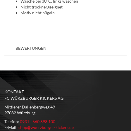
Wäsche bei 30°C, links waschen
Nicht trocknergeeignet
Motiv nicht bügeln
BEWERTUNGEN
KONTAKT
FC WÜRZBURGER KICKERS AG
Mittlerer Dallenbergweg 49
97082 Würzburg
Telefon:
0931 - 660 898 100
E-Mail:
shop@wuerzburger-kickers.de