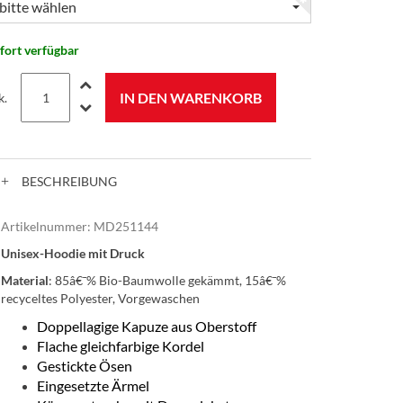
bitte wählen
fort verfügbar
IN DEN WARENKORB
k.
BESCHREIBUNG
Artikelnummer:
MD251144
Unisex-Hoodie mit Druck
Material
: 85â€¯% Bio-Baumwolle gekämmt, 15â€¯%
recyceltes Polyester, Vorgewaschen
Doppellagige Kapuze aus Oberstoff
Flache gleichfarbige Kordel
Gestickte Ösen
Eingesetzte Ärmel