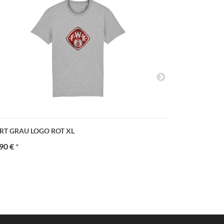
RT GRAU LOGO ROT XL
T-SHIRT 1907
90 €
*
22,90 €
*