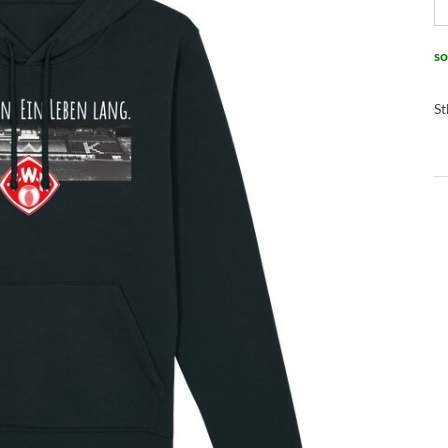
so
St