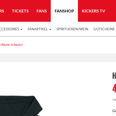
RS
TICKETS
FANS
FANSHOP
KICKERS TV
CCESSOIRES
FANARTIKEL
SPIRITUOSEN/WEIN
GUTSCHEINE
ribüne schwarz
H
ink
G