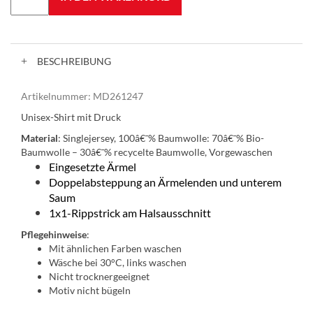
BESCHREIBUNG
Artikelnummer:
MD261247
Unisex-Shirt mit Druck
Material
:
Singlejersey, 100â€¯% Baumwolle: 70â€¯% Bio-
Baumwolle – 30â€¯% recycelte Baumwolle, Vorgewaschen
Eingesetzte Ärmel
Doppelabsteppung an Ärmelenden und unterem
Saum
1x1-Rippstrick am Halsausschnitt
Pflegehinweise
:
Mit ähnlichen Farben waschen
Wäsche bei 30°C, links waschen
Nicht trocknergeeignet
Motiv nicht bügeln