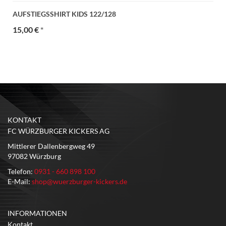
AUFSTIEGSSHIRT KIDS 122/128
15,00 €
*
KONTAKT
FC WÜRZBURGER KICKERS AG
Mittlerer Dallenbergweg 49
97082 Würzburg
Telefon:
0931 - 660 898 100
E-Mail:
shop@wuerzburger-kickers.de
INFORMATIONEN
Kontakt