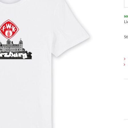
so
Li
St