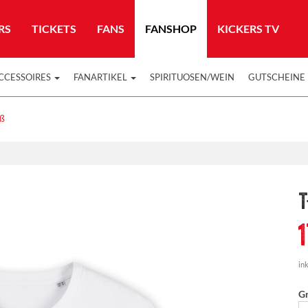
RS
TICKETS
FANS
FANSHOP
KICKERS TV
CCESSOIRES
FANARTIKEL
SPIRITUOSEN/WEIN
GUTSCHEINE
iß
T
ink
G