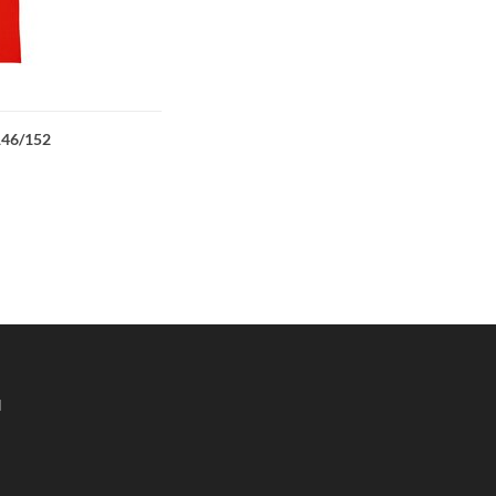
46/152
N