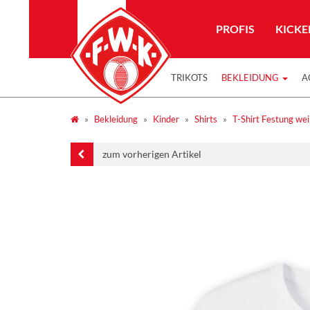
PROFIS
KICKE
TRIKOTS
BEKLEIDUNG
A
Bekleidung
Kinder
Shirts
T-Shirt Festung we
zum vorherigen Artikel